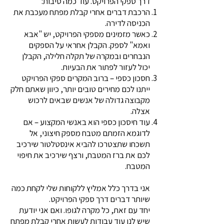
דרך ספקי הפרויקט. עוד כמה סיבות:
הרכבת דברים אחרי קבלת מפתח מעכבת את
הכניסה לדירה.
כאשר מזמינים מספקי הפרויקט, יש "אבא
ואמא" לספק. הקבלן אחראי על הספקים
הנבחרים ובמקרה של תקלה חלילה, הקבלן
יכול לעזור לפתור את הבעיות.
חסכון כספי – ברוב המקרים ספקי הפרויקט
ייתנו לכם מחירים טובים יותר, כיוון שאתם חלק
מקבוצה גדולה של אנשים שבאים לרכוש
אצלה.
עוד חיסכון כספי הוא באנשי המקצוע – אם
לדוגמא הזמתם מטבח מספק חיצוני, אל
תשכחו שתצטרכו להביא אינסטלטור שירכיב
לכם את ברז המטבח, ורצף שירכיב את חיפוי
המטבח.
אני בדרך כלל אמליץ ללקוחות שלי לקחת כמה
שיותר דברים דרך ספקי הפרויקט.
יחד עם זאת, כל מקרה לגופו. ואם אני יודעת
שיש לנו עוד עבודות לעשות אחרי קבלת מפתח