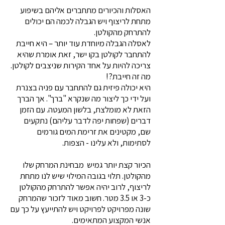
האסלות והכיורים מתחברים אליהם בשיפוע
מתחת לריצוף ויש הגבלה לכמה הם יכולים
להתרחק מהקולטן.
לאסלה הגבלה מיוחדת עוד יותר – היא חייבת
להתחבר לקולטן בקו ישר, זאת אומרת שהיא
צריכה להיות על אחד הקירות שניצבים לקולטן.
מה זה חייבת?!
היא יכולה פיזית גם להתחבר עם פניה בצנרת
ועל ידי כך ליצור מה שנקרא "ברך". אך הברך
הזאת לא מומלצת, בלשון המעטה. עם הזמן
דברים (שפחות יפה לדבר עליהם) נתקעים
שם, מקטינים את זרימת המים גורמים
לסתימות, ולא עלינו - הצפות.
הכיור קצת יותר גמיש מבחינת המרחק שלו
מהקולטן. תלוי בגובה המילוי שיש לנו מתחת
לריצוף, לרוב יהיה אפשר להתרחק מהקולטן
כ-3 או 3.5 מטר. חשוב מאוד לזכור שהמרחק
שונה מפרויקט לפרויקט ויש להתייעץ על כך עם
אנשי המקצוע המתאימים.