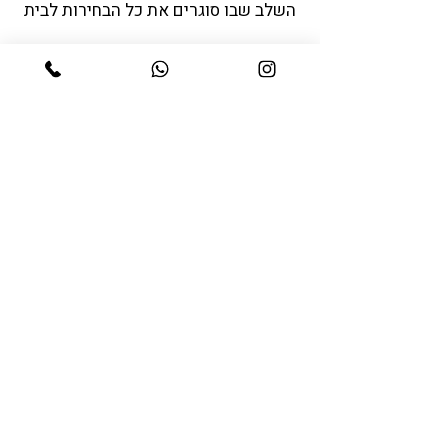
השלב שבו סוגרים את כל הבחירות לבית
ליווי להלבשת הבית שמתבסס על מה
שכבר קיים,
ועוזר לכם להבין מה נכון לבחור ומה לא.
כדי שלא תמצאו את עצמכם עם ריהוט
ופריטים שלא באמת עובדים יחד.
מתאים למי שלא נכנס לשיפוץ אבל כן
רוצה בית סגור, מדויק וברור.
לפרטים על התהליך
סטיילינג אקספרס
שינוי משמעותי בחלל- בזמן קצר
ובמהלך אחד